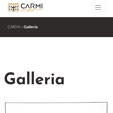
CARMI
»
Galleria
Galleria