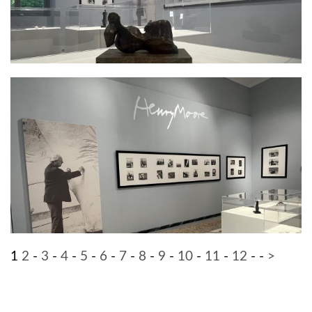
1
2
-
3
-
4
-
5
-
6
-
7
-
8
-
9
-
10
-
11
-
12
-
-
>