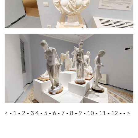
<
-
1
-
2
-
3
4
-
5
-
6
-
7
-
8
-
9
-
10
-
11
-
12
-
-
>