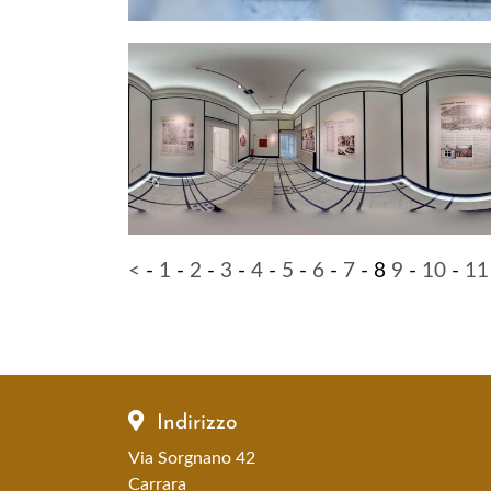
<
-
1
-
2
-
3
-
4
-
5
-
6
-
7
-
8
9
-
10
-
11
Indirizzo
Via Sorgnano 42
Carrara