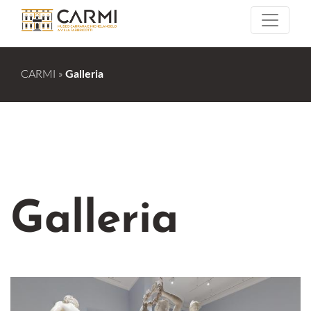
CARMI
»
Galleria
Galleria