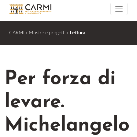
CARMI
»
Mostre e progetti
»
Lettura
Per forza di
levare.
Michelangelo